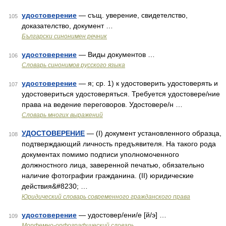
удостоверение
— същ. уверение, свидетелство,
105
доказателство, документ …
Български синонимен речник
удостоверение
— Виды документов …
106
Словарь синонимов русского языка
удостоверение
— я; ср. 1) к удостоверить удостоверять и
107
удостовериться удостоверяться. Требуется удостовере/ние
права на ведение переговоров. Удостовере/н …
Словарь многих выражений
УДОСТОВЕРЕНИЕ
— (I) документ установленного образца,
108
подтверждающий личность предъявителя. На такого рода
документах помимо подписи уполномоченного
должностного лица, заверенной печатью, обязательно
наличие фотографии гражданина. (II) юридические
действия&#8230; …
Юридический словарь современного гражданского права
удостоверение
— удостовер/ени/е [й/э] …
109
Морфемно-орфографический словарь