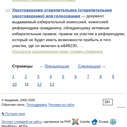
Удостоверение открепительное (открепительное
110
удостоверение) для голосования
— документ,
выдаваемый избирательной комиссией, комиссией
референдума гражданину, обладающему активным
избирательным правом, правом на участие в референдуме,
который не будет иметь возможности прибыть в того
участка, где он включен в и&#8230; …
Российское избирательное право: словарь-справочник
Страницы
←
Предыдущая
Следующая
→
1
2
3
4
5
6
7
8
9
10
11
12
13
© Академик, 2000-2026
18+
Обратная связь:
Техподдержка
,
Реклама на сайте
👣 Путешествия
Экспорт словарей на сайты
, сделанные на PHP,
Joomla,
Drupal,
WordPress, MODx.